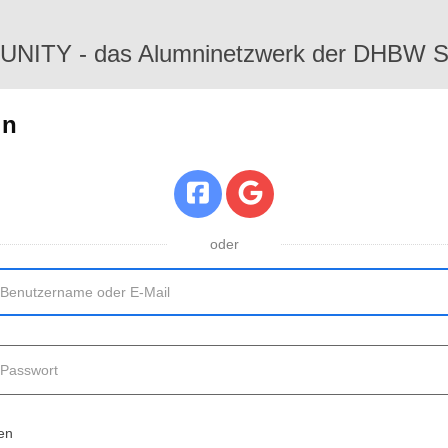
ITY - das Alumninetzwerk der DHBW St
in
oder
en